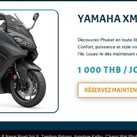
YAMAHA XM
Découvrez Phuket en toute l
Confort, puissance et style 
l’île. Louez-le dès maintenant
1 000 THB / 
RÉSERVEZ MAINTE
 / 8 Nanai Road Soi 9, Tambon Patong, Amphoe Kathu, Chang Wat Phuk