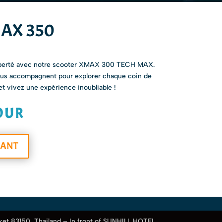
AX 350
iberté avec notre scooter XMAX 300 TECH MAX.
vous accompagnent pour explorer chaque coin de
 et vivez une expérience inoubliable !
JOUR
NANT
et 83150, Thailand – In front of SUNHILL HOTEL