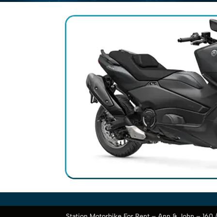
Station Motorbike For Rent – Ann & John – 160